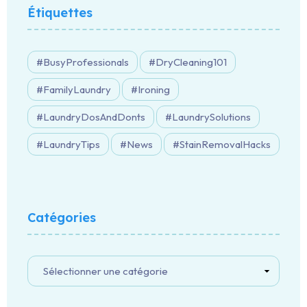
Étiquettes
BusyProfessionals
DryCleaning101
FamilyLaundry
Ironing
LaundryDosAndDonts
LaundrySolutions
LaundryTips
News
StainRemovalHacks
Catégories